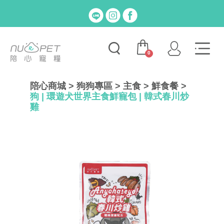
0
陪心商城
>
狗狗專區
>
主食
>
鮮食餐
>
狗 | 環遊犬世界主食鮮寵包 | 韓式春川炒
雞