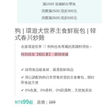
滿1500 送極鮮白帶魚
消費滿2500,現折300元
消費滿3500,現折500元
狗 | 環遊犬世界主食鮮寵包 | 韓
式春川炒雞
在家環遊世界 ♡ 狗狗也有專屬的異國料理啦～
特別添加【蝦紅素】- 眼睛保健
✔ 採用食品級食材，嚴選新鮮肉品
✔ 用心調配狗狗日常營養所需的主食餐包，開封
即食超方便
✔ 0%色素、0%香料、0%防腐劑，天然無添加
99
NT$
起
原價：
169