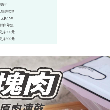
85折
飽糧試吃包
,現折150
極鮮白帶魚
現折300元
現折500元