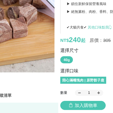
▶ 鎖住新鮮保留營養風味
▶ 絕無澱粉、肉粉、香料、
✔犬貓共食✔
其他口味點我👆
240
NT$
起
原價：
305
選擇尺寸
40g
選擇口味
陪心滿嘴塊肉 | 原野骰子鹿
數量
蹤清單
加入購物車