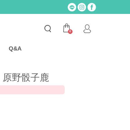
0
Q&A
| 原野骰子鹿
！