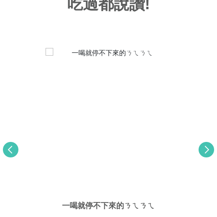
吃過都說讚!
一喝就停不下來的ㄋㄟㄋㄟ