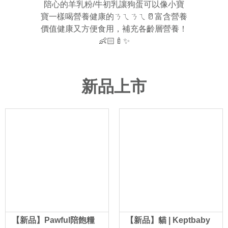
陪心的羊乳粉/牛初乳讓狗蛋可以像小寶
寶一樣喝營養健康的ㄋㄟㄋㄟ🥛富含營養
價值健康又方便食用，補充各齡層營養！
👶🏻🍼✨
新品上市
【新品】Pawful陪飽糧
【新品】貓 | Keptbaby