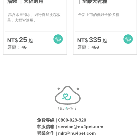
湯罐 ｜犬貓適用
｜全齡犬乾糧
高含水量補水、細緻肉絲挑嘴救
全新上市的低穀全齡犬糧
星，犬貓皆適用。
25
335
NT$
NT$
起
起
原價：
40
原價：
450
免費專線 | 0800-029-920
客服信箱 | service@nu4pet.com
異業合作 | mkt@nu4pet.com