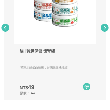
貓 | 腎臟保健 優腎罐
獨家水解蛋白技術，腎臟保健機能罐
49
NT$
原價：
67