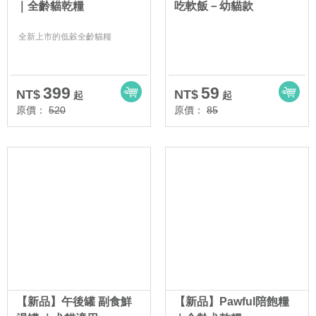
｜全齡貓乾糧
吃軟飯－幼貓款
全新上市的低穀全齡貓糧
399
59
NT$
NT$
起
起
原價：
520
原價：
85
【新品】午後罐 副食鮮
【新品】Pawful陪飽糧