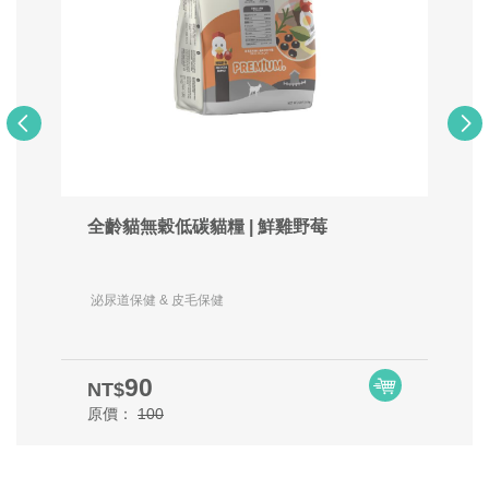
全齡貓無穀低碳貓糧 | 鮮雞野莓
泌尿道保健 & 皮毛保健
90
NT$
原價：
100