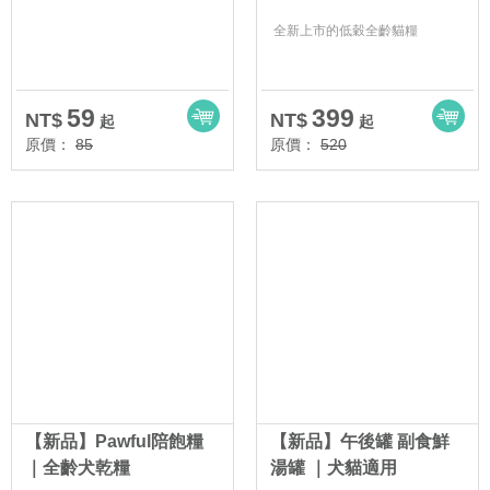
全新上市的低穀全齡貓糧
59
399
NT$
NT$
起
起
原價：
85
原價：
520
【新品】Pawful陪飽糧
【新品】午後罐 副食鮮
｜全齡犬乾糧
湯罐 ｜犬貓適用