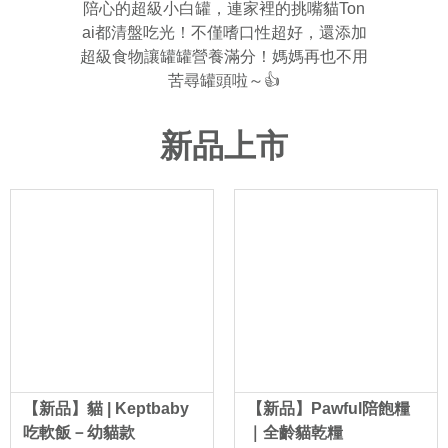
陪心的超級小白罐，連家裡的挑嘴貓Ton
ai都清盤吃光！不僅嗜口性超好，還添加
超級食物讓罐罐營養滿分！媽媽再也不用
苦尋罐頭啦～👍
新品上市
【新品】貓 | Keptbaby
【新品】Pawful陪飽糧
吃軟飯－幼貓款
｜全齡貓乾糧