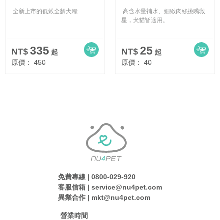
全新上市的低穀全齡犬糧
高含水量補水、細緻肉絲挑嘴救
星，犬貓皆適用。
335
25
NT$
NT$
起
起
原價：
450
原價：
40
免費專線 | 0800-029-920
客服信箱 | service@nu4pet.com
異業合作 | mkt@nu4pet.com
營業時間