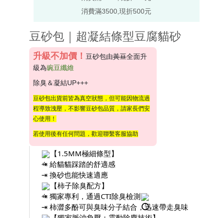
消費滿3500,現折500元
豆砂包｜超凝結條型豆腐貓砂
升級不加價！
豆砂包由
黃豆
全面升
級為
豌豆纖維
除臭＆凝結UP+++
豆砂包出貨前皆為真空狀態，但可能因物流過
程導致洩壓，不影響豆砂包品質，請家長們安
心使用！
若使用後有任何問題，歡迎聯繫客服協助
【1.5MM極細條型】
⇥ 給貓貓踩踏的舒適感
⇥ 換砂也能快速適應
【柿子除臭配方】
⇥ 獨家專利，通過CTI除臭檢測
⇥ 柿澀多酚可與臭味分子結合，迅速帶走臭味
【獨家脈沖負壓＋震動除塵技術】