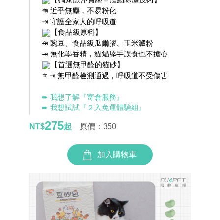
⇥ 近乎無塵，不易粉化
⇥ 守護全家人的呼吸道
【食品級原料】
⇥ 豌豆、食品級瓜爾膠、玉米澱粉
⇥ 無化學香精，貓貓舔手誤食也不擔心
【首選無甲醛的貓砂】
　⇥ 無甲醛檢測通過，呼吸道不受傷害
➨ 我想了解『寄倉服務』
➨ 我想試試『２入免運體驗組』
275
NT$
起
原價：
350
加入購物車