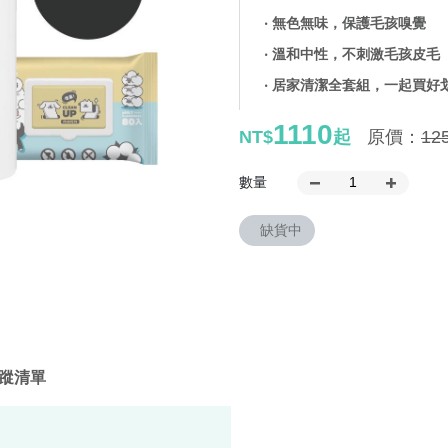
‧ 無色無味，保護毛孩嗅覺
‧ 溫和中性，不刺激毛孩皮毛
‧ 居家清潔全套組，一起買好
1110
NT$
起
原價：
12
數量
缺貨中
蹤清單