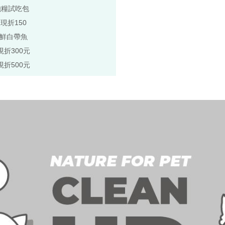
飽糧試吃包
,現折150
極鮮白帶魚
現折300元
現折500元