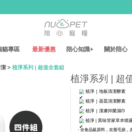
貓貓專區
最新優惠
陪心知識+
關於陪心
清潔
>
植淨系列 | 超值全套組
植淨系列 | 
 植淨 
| 
地板清潔酵素
 植淨 
| 
器皿清潔酵素
 植淨 
| 
潔膚抑菌濕巾
 植淨 
| 異味管家草本噴
‧ 全食品級原料，友善毛孩，