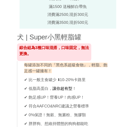
滿1500 送極鮮白帶魚
消費滿2500,現折300元
消費滿3500,現折500元
犬 | Super小黑輕脂罐
綜合組為3種口味混搭，口味固定，無法
更換。
每罐添加不同的『黑色系超級食物』，輕脂、飽
足感一罐擁有！
✔ 比一般主食罐少 ⬇️10-20%卡路里
✔ 低脂高蛋白，
讓你超有型
！
✔ 飽足感UP！營養UP！肉感UP！
✔ 符合AAFCO&NRC建議之營養標準
✔ 0%保證！無穀、無澱粉、無膠類
✔ 胖胖狗、想維持體態的狗狗都能吃