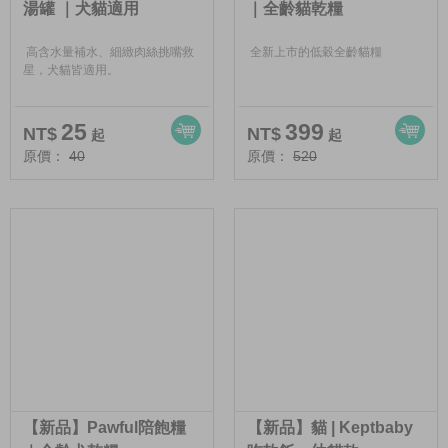
湯罐 ｜犬貓適用
｜全齡貓乾糧
✨-除了這些，陪心寵糧還有更多產品可
以選擇提供給正在尋找新飼料的飼主參考
高含水量補水、細緻肉絲挑嘴救
全新上市的低穀全齡貓糧
看看
星，犬貓皆適用。
25
399
NT$
NT$
起
起
原價：
40
原價：
520
【新品】Pawful陪飽糧
【新品】貓 | Keptbaby