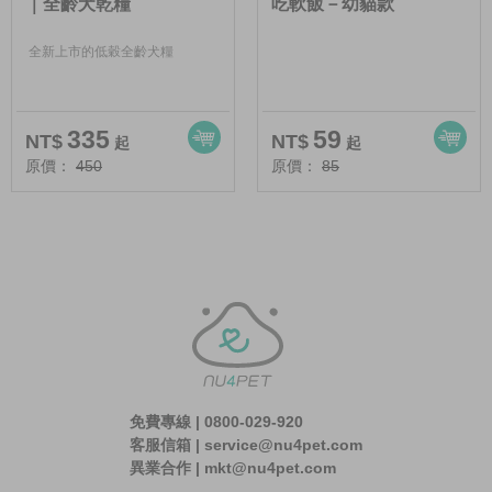
｜全齡犬乾糧
吃軟飯－幼貓款
全新上市的低穀全齡犬糧
335
59
NT$
NT$
起
起
原價：
450
原價：
85
免費專線 | 0800-029-920
客服信箱 | service@nu4pet.com
異業合作 | mkt@nu4pet.com