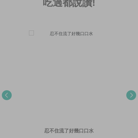
吃過都說讚!
忍不住流了好幾口口水