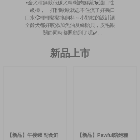
▪️全犬種無穀低碳犬糧/雞肉鮮蔬🐔適口性
一級棒，一打開歐歐就忍不住流了好幾口
口水🤤輕輕鬆鬆換飼料～小顆粒的設計讓
全齡犬都好咬添加魚油及綠貽貝，皮毛跟
關節同時都照顧到了呢✔️
新品上市
-除了飼料之外，陪心寵糧也有推出保健
品，適時補充額外營養，維持毛孩身體機
能👌🏻▪️陪心機能PLUS/增強免疫力🫐歐歐
吃的是藍莓口味，富含花青素及維生素🥦
提供乳鐵蛋白與植物營養素，增加自然抵
抗力，保持歐歐健健康康有活力🌀▪️陪心
機能PLUS/膠原蛋白爆毛粉🥚採用台灣在
地鱉蛋，高蛋白、低脂、低膽固醇✔️歐歐
雖然沒有爆毛的需求，但鱉蛋粉能提供皮
膚及毛髮生長所需營養素，幫助皮膚潤澤
【新品】午後罐 副食鮮
【新品】Pawful陪飽糧
保水，維持皮毛健康，讓歐歐閃耀動人呢