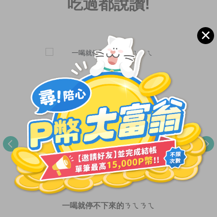
吃過都說讚!
✕
一喝就停不下來的ㄋㄟㄋㄟ