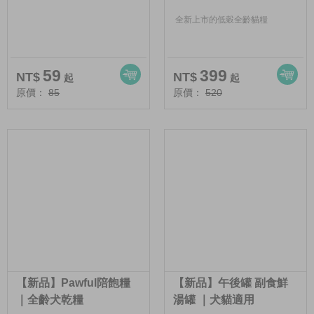
全新上市的低穀全齡貓糧
59
399
NT$
NT$
起
起
原價：
85
原價：
520
【新品】Pawful陪飽糧
【新品】午後罐 副食鮮
｜全齡犬乾糧
湯罐 ｜犬貓適用