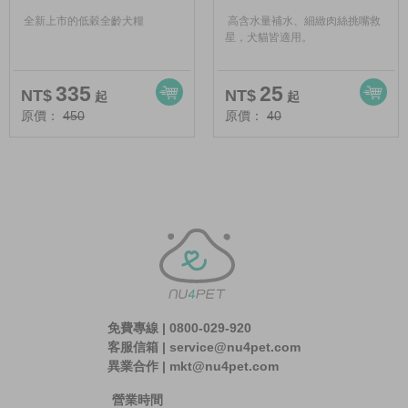
全新上市的低穀全齡犬糧
高含水量補水、細緻肉絲挑嘴救
星，犬貓皆適用。
335
25
NT$
NT$
起
起
原價：
450
原價：
40
免費專線 | 0800-029-920
客服信箱 | service@nu4pet.com
異業合作 | mkt@nu4pet.com
營業時間