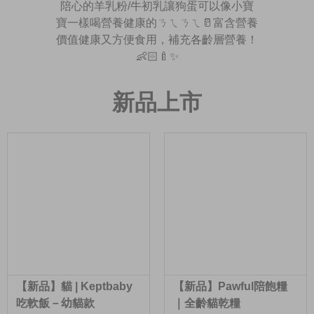
陪心的羊乳粉/牛初乳讓狗蛋可以像小寶
寶一樣喝營養健康的ㄋㄟㄋㄟ🥛富含營養
價值健康又方便食用，補充各齡層營養！
👶🏻🍼✨
新品上市
【新品】貓 | Keptbaby
【新品】Pawful陪飽糧
吃軟飯－幼貓款
｜全齡貓乾糧