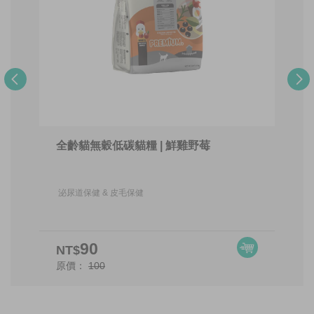
全齡貓無穀低碳貓糧 | 鮮雞野莓
泌尿道保健 & 皮毛保健
90
NT$
原價：
100