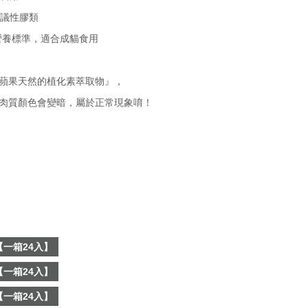
議性膠類
之營養標準，適合成貓食用
蘋果天然的植化素萃取物』，
肉質顏色會變暗，屬於正常現象唷！
一箱24入】
一箱24入】
一箱24入】