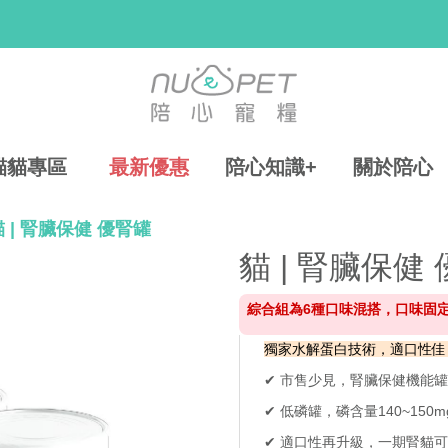
貓貓專區
最新優惠
陪心知識+
關於陪心
貓 | 腎臟保健 優腎罐
貓 | 腎臟保健
綜合組為6種口味混搭，口味固
獨家水解蛋白技術，適口性佳
✔ 市售少見，腎臟保健機能罐
✔ 低磷罐，磷含量140~150mg
✔ 適口性再升級，一期腎貓