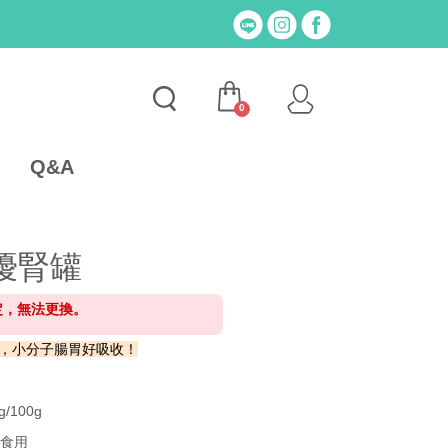
0
Q&A
 優腎罐
定，無法更換。
，小分子腸胃好吸收！
/100g
可食用