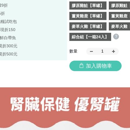
罐9折
膠原雞鮭【單罐】
膠原雞鮭【
5折
薑黃雞鹿【單罐】
薑黃雞鹿【
飽糧試吃包
麥草火雞【單罐】
麥草火雞【
,現折150
？
綜合組【一箱24入】
極鮮白帶魚
現折300元
數量
現折500元
加入購物車