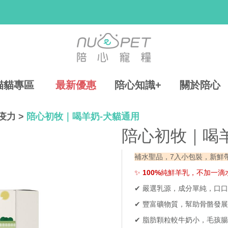
貓貓專區
最新優惠
陪心知識+
關於陪心
疫力
>
陪心初牧｜喝羊奶-犬貓通用
陪心初牧｜喝
補水聖品，7入小包裝，新鮮
✨
100%
純鮮羊乳，不加一滴
✔ 嚴選乳源，成分單純，口
✔ 豐富礦物質，幫助骨骼發展
✔ 脂肪顆粒較牛奶小，毛孩