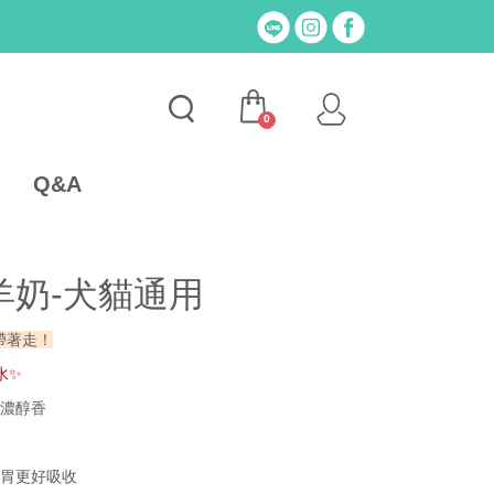
0
Q&A
羊奶-犬貓通用
帶著走！
水
✨
口濃醇香
腸胃更好吸收