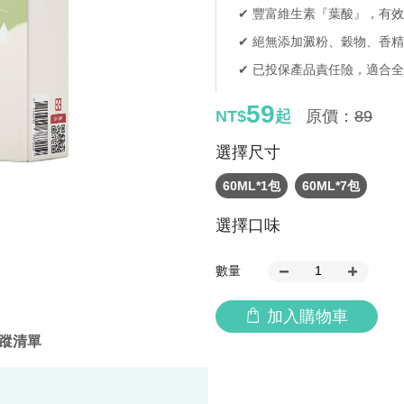
✔ 豐富維生素『葉酸』，有
效
✔ 絕無添加澱粉、穀物、香
✔ 已投保產品責任險
，適合全
59
NT$
起
原價：
89
選擇尺寸
60ML*1包
60ML*7包
選擇口味
數量
加入購物車
蹤清單