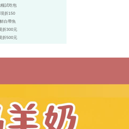
飽糧試吃包
,現折150
極鮮白帶魚
現折300元
現折500元