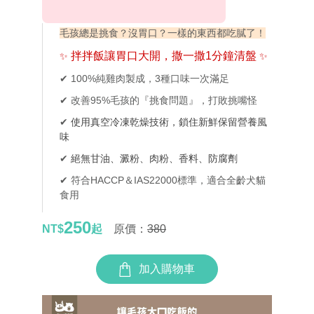
毛孩總是挑食？沒胃口？一樣的東西都吃膩了！
拌拌飯讓胃口大開，撒一撒1分鐘清盤
✨
✨
✔ 100%純雞肉製成，3種口味一次滿足
✔ 改善95%毛孩的『挑食問題』，打敗挑嘴怪
✔
使用真空冷凍乾燥技術，
鎖住新鮮保留營養風
味
✔
絕無甘油、澱粉、肉粉、香料、防腐劑
✔ 符合HACCP＆IAS22000標準，
適合全齡犬貓
食用
250
NT$
起
原價：
380
加入購物車