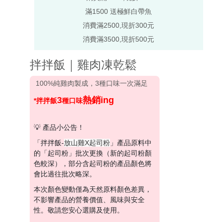
滿1500 送極鮮白帶魚
消費滿2500,現折300元
消費滿3500,現折500元
拌拌飯｜雞肉凍乾鬆
100%純雞肉製成，3種口味一次滿足
3
熱銷ing
*拌拌飯
種口味
💡 產品小公告！
「拌拌飯-
放山雞X起司粉
」產品原料中
的「起司粉」批次更換（新的起司粉顏
色較深），部分含起司粉的產品顏色將
會比過往批次略深。
本次顏色變動僅為天然原料顏色差異，
不影響產品的營養價值、風味與安全
性。敬請您安心選購及使用。