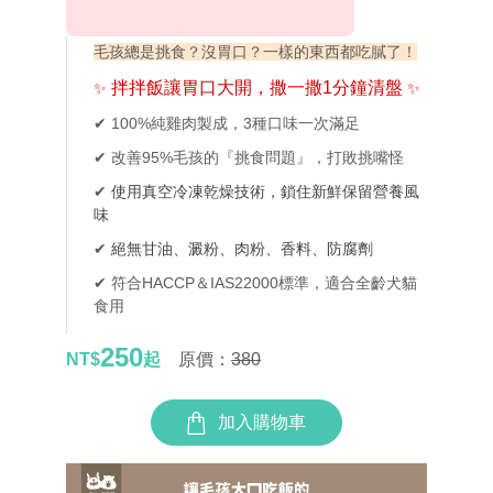
毛孩總是挑食？沒胃口？一樣的東西都吃膩了！
拌拌飯讓胃口大開，撒一撒1分鐘清盤
✨
✨
✔ 100%純雞肉製成，3種口味一次滿足
✔ 改善95%毛孩的『挑食問題』，打敗挑嘴怪
✔
使用真空冷凍乾燥技術，
鎖住新鮮保留營養風
味
✔
絕無甘油、澱粉、肉粉、香料、防腐劑
✔ 符合HACCP＆IAS22000標準，
適合全齡犬貓
食用
250
NT$
起
原價：
380
加入購物車