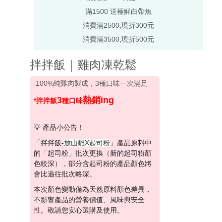
滿1500 送極鮮白帶魚
消費滿2500,現折300元
消費滿3500,現折500元
拌拌飯｜雞肉凍乾鬆
100%純雞肉製成，3種口味一次滿足
3
熱銷ing
*拌拌飯
種口味
💡 產品小公告！
「拌拌飯-
放山雞X起司粉
」產品原料中
的「起司粉」批次更換（新的起司粉顏
色較深），部分含起司粉的產品顏色將
會比過往批次略深。
本次顏色變動僅為天然原料顏色差異，
不影響產品的營養價值、風味與安全
性。敬請您安心選購及使用。