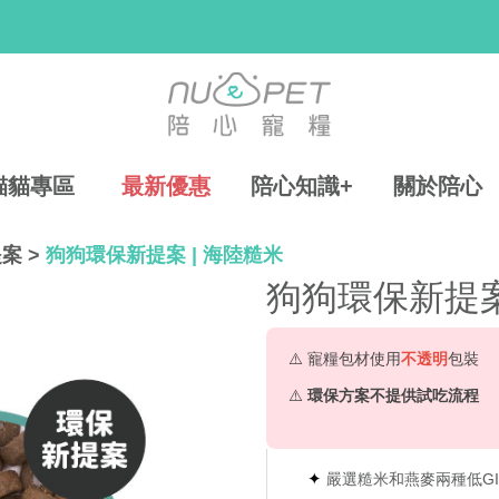
貓貓專區
最新優惠
陪心知識+
關於陪心
提案
>
狗狗環保新提案 | 海陸糙米
狗狗環保新提案
⚠️ 寵糧包材使用
不透明
包裝
⚠️
環保方案不提供試吃流程
✦
嚴選糙米和燕麥兩種低G