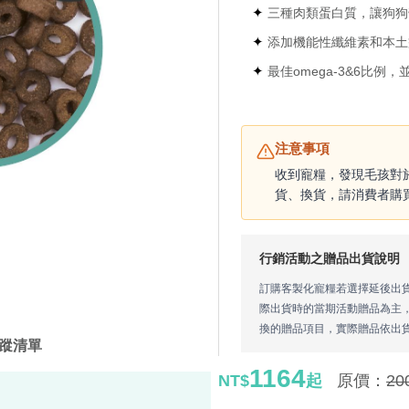
✦
三種肉類蛋白質，讓狗狗
✦
添加機能性纖維素和本土
✦
最佳omega-3&6比
注意事項
收到寵糧，發現毛孩對
貨、換貨，請消費者購
行銷活動之贈品出貨說明
訂購客製化寵糧若選擇延後出
際出貨時的當期活動贈品為主
換的贈品項目，實際贈品依出
蹤清單
1164
NT$
起
原價：
20