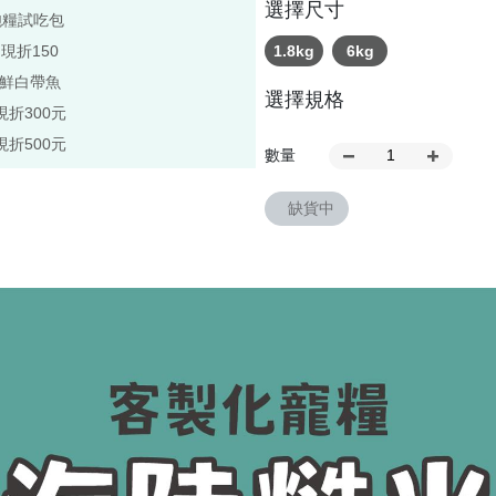
選擇尺寸
飽糧試吃包
,現折150
1.8kg
6kg
極鮮白帶魚
選擇規格
現折300元
現折500元
數量
缺貨中