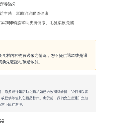
營養滿分
益生菌，幫助狗狗腸道健康
例，並添加卵磷脂幫助皮膚健康、毛髮柔軟亮麗
於食材內容物有過敏之情況，恕不提供退款或是退
買前先確認毛孩過敏源。
貨，原參與行銷活動之贈品如已過效期或缺貨，我們將以實
，或提供等值其它贈品替代。出貨前，我們會主動通知您替
貨當下庫存為準。
00